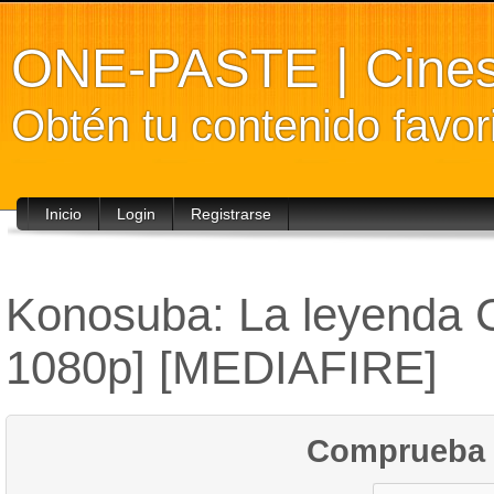
ONE-PASTE | Cines
Obtén tu contenido favori
Inicio
Login
Registrarse
Konosuba: La leyenda 
1080p] [MEDIAFIRE]
Comprueba 